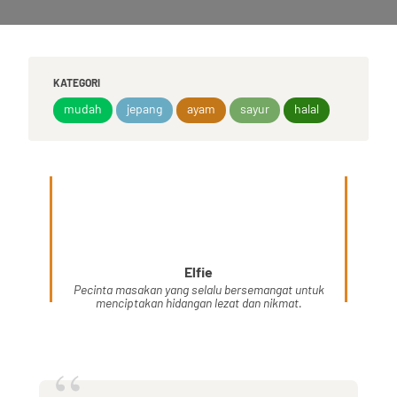
KATEGORI
mudah
jepang
ayam
sayur
halal
Elfie
Pecinta masakan yang selalu bersemangat untuk
menciptakan hidangan lezat dan nikmat.
“