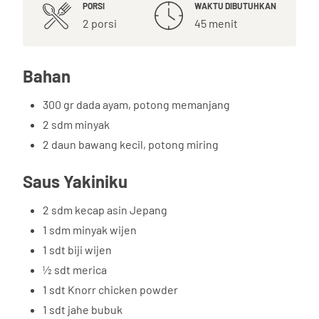
PORSI
WAKTU DIBUTUHKAN
2 porsi
45 menit
Bahan
300 gr dada ayam, potong memanjang
2 sdm minyak
2 daun bawang kecil, potong miring
Saus Yakiniku
2 sdm kecap asin Jepang
1 sdm minyak wijen
1 sdt biji wijen
½ sdt merica
1 sdt Knorr chicken powder
1 sdt jahe bubuk