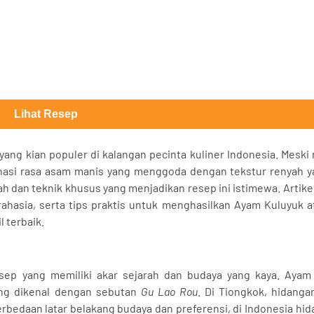
Lihat Resep
ang kian populer di kalangan pecinta kuliner Indonesia. Meski
nasi rasa asam manis yang menggoda dengan tekstur renyah ya
rah dan teknik khusus yang menjadikan resep ini istimewa. Artikel
rahasia, serta tips praktis untuk menghasilkan Ayam Kuluyuk 
 terbaik.
sep yang memiliki akar sejarah dan budaya yang kaya. Ayam
ang dikenal dengan sebutan
Gu Lao Rou
. Di Tiongkok, hidanga
edaan latar belakang budaya dan preferensi, di Indonesia hid