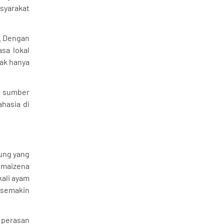
syarakat
. Dengan
sa lokal
dak hanya
a sumber
hasia di
ung yang
 maizena
ali ayam
 semakin
t perasan