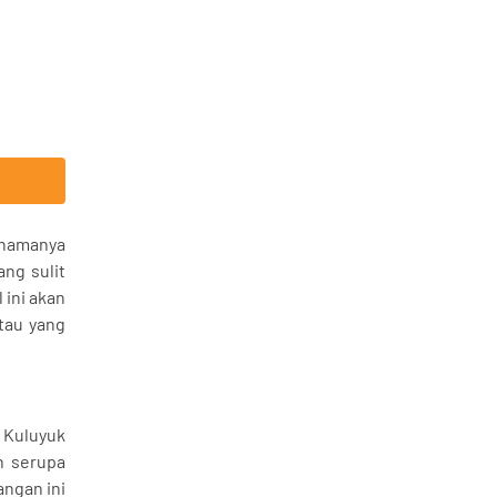
 namanya
ng sulit
 ini akan
atau yang
 Kuluyuk
n serupa
angan ini