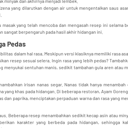
k minyak dan akhirnya menjadi lembek.
zena yang dilarutkan dengan air untuk mengentalkan saus asa
.
uru masak yang telah mencoba dan mengasah resep ini selama b
an sangat berpengaruh pada hasil akhir hidangan ini.
gga Pedas
bilitas dalam hal rasa. Meskipun versi klasiknya memiliki rasa a
n resep sesuai selera. Ingin rasa yang lebih pedas? Tambahka
ng menyukai sentuhan manis, sedikit tambahan gula aren atau 
menambahkan irisan nanas segar. Nanas tidak hanya menambah c
ma yang khas pada hidangan. Di beberapa restoran, Ayam Goren
as dan paprika, menciptakan perpaduan warna dan rasa yang m
saus. Beberapa resep menambahkan sedikit kecap asin atau min
erikan karakter yang berbeda pada hidangan, sehingga kal