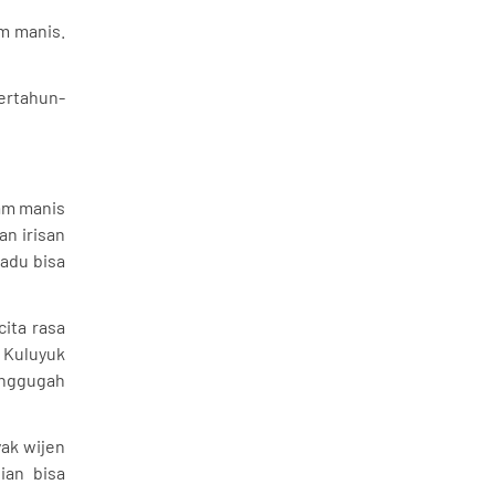
m manis.
ertahun-
sam manis
n irisan
madu bisa
ita rasa
g Kuluyuk
enggugah
yak wijen
ian bisa