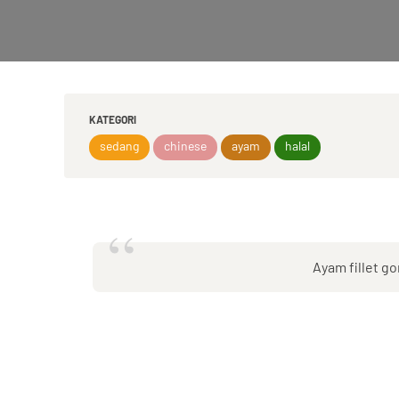
KATEGORI
sedang
chinese
ayam
halal
“
Ayam fillet 