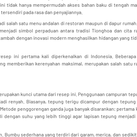
ini tidak hanya mempermudah akses bahan baku di tengah ma
tersendiri pada rasa dan penyajiannya.
di salah satu menu andalan di restoran maupun di dapur rumah
enjadi simbol perpaduan antara tradisi Tionghoa dan cita ra
l ditambah dengan inovasi modern menghasilkan hidangan yang ti
esep ini pertama kali diperkenalkan di Indonesia. Beberap
g memberikan kerenyahan maksimal, merupakan salah satu ra
erupakan kunci utama dari resep ini. Penggunaan campuran tep
di renyah. Biasanya, tepung terigu dicampur dengan tepung
. Metode penggorengan ganda juga banyak disarankan; pertama k
i dengan suhu yang lebih tinggi agar lapisan tepung menjadi
an. Bumbu sederhana yang terdiri dari garam, merica, dan sediki