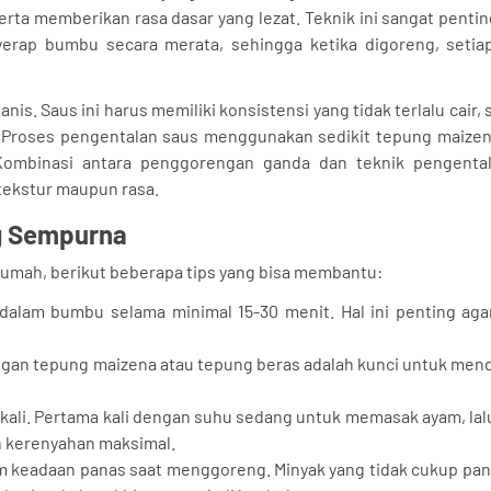
a memberikan rasa dasar yang lezat. Teknik ini sangat pentin
erap bumbu secara merata, sehingga ketika digoreng, setiap
nis. Saus ini harus memiliki konsistensi yang tidak terlalu cair,
Proses pengentalan saus menggunakan sedikit tepung maizen
. Kombinasi antara penggorengan ganda dan teknik pengenta
tekstur maupun rasa.
g Sempurna
 rumah, berikut beberapa tips yang bisa membantu:
dalam bumbu selama minimal 15-30 menit. Hal ini penting ag
gan tepung maizena atau tepung beras adalah kunci untuk men
kali. Pertama kali dengan suhu sedang untuk memasak ayam, lal
n kerenyahan maksimal.
m keadaan panas saat menggoreng. Minyak yang tidak cukup pan