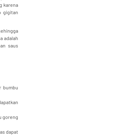
g karena
 gigitan
 sehingga
a adalah
lan saus
ar bumbu
dapatkan
u goreng
as dapat