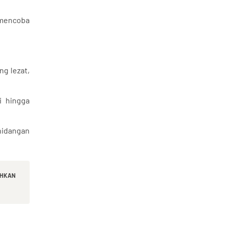
 mencoba
g lezat,
i hingga
hidangan
UHKAN